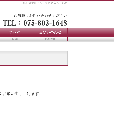
堀川丸太町上ル一筋目西入ル三筋目
。
くお願い申し上げます。