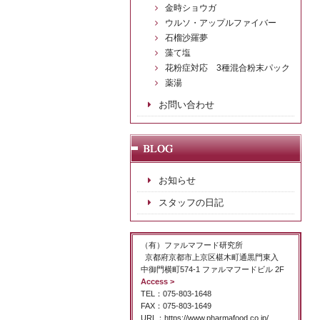
金時ショウガ
ウルソ・アップルファイバー
石榴沙羅夢
藻て塩
花粉症対応 3種混合粉末パック
薬湯
お問い合わせ
お知らせ
スタッフの日記
（有）ファルマフード研究所
京都府京都市上京区椹木町通黒門東入
中御門横町574-1 ファルマフードビル 2F
Access >
TEL：075-803-1648
FAX：075-803-1649
URL：https://www.pharmafood.co.jp/