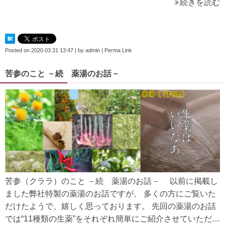
続きを読む
Posted on
2020.03.31 13:47
|
by
admin
|
Perma Link
苦参のこと －続 薬湯のお話－
苦参（クララ）のこと －続 薬湯のお話－ 以前に掲載し
ました弊社特製の薬湯のお話ですが、 多くの方にご覧いた
だけたようで、嬉しく思っております。 先回の薬湯のお話
では“11種類の生薬”をそれぞれ簡単にご紹介させていただ…