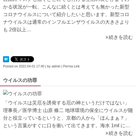
かる状況が一転、こんなに続くとは考えても無かった新型
コロナウイルスについて紹介したいと思います。新型コロ
ナウイルスは通常のインフルエンザウイルスの大きさより
も 2倍以上…
続きを読む
Posted on
2022.04.01 17:40
|
by
admin
|
Perma Link
ウイルスの功罪
「ウイルスは災厄を誘発する厄の神というだけではない」
理事長／医学博士 山原 條二 地球環境の保全にウイルスが随
分と役立っているというと、京都の人から「ほんまぁ？」
という言葉がすぐに口を衝いて出てきます。海水 1mℓ に…
続きを読む