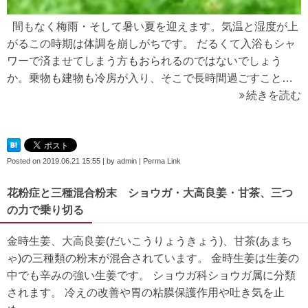
間もなく梅雨・そして暑い夏を迎えます。気温と湿度が上
がるこの時期は体調を崩しがちです。 だるくて入浴もシャ
ワーで済ませてしまう方もおられるのではないでしょう
か。乗物も建物も冷房が入り、そこで長時間過ごすこと…
続きを読む
Posted on
2019.06.21 15:55
|
by
admin
|
Perma Link
花粉症と三種混合粉末 ショウガ・大高良姜・甘茶、三つ
の力で乗り切る
金時生姜、大高良姜(だいこうりょうきょう)、甘茶(あまち
ゃ)の三種類の粉末が混合されています。 金時生姜は生姜の
中でも辛みの強い生姜です。 ショウガ科ショウガ属に分類
されます。 冷えの改善や胃の粘膜保護作用や吐き気を止